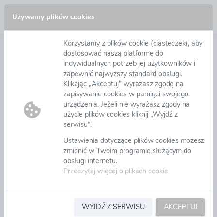
Zaloguj się
Używamy plików cookies
Korzystamy z plików cookie (ciasteczek), aby
Pomoc
dostosować naszą platformę do
indywidualnych potrzeb jej użytkowników i
zapewnić najwyższy standard obsługi.
Menu
Klikając „Akceptuj” wyrażasz zgodę na
zapisywanie cookies w pamięci swojego
Dokumenty wewnętrzne
urządzenia. Jeżeli nie wyrażasz zgody na
Uwagi odnośnie arkuszy programu Excel
Import danych
użycie plików cookies kliknij „Wyjdź z
serwisu”.
Ustawienia dotyczące plików cookies możesz
zmienić w Twoim programie służącym do
obsługi internetu.
Przeczytaj więcej o plikach cookie
WYJDŹ Z SERWISU
AKCEPTUJ