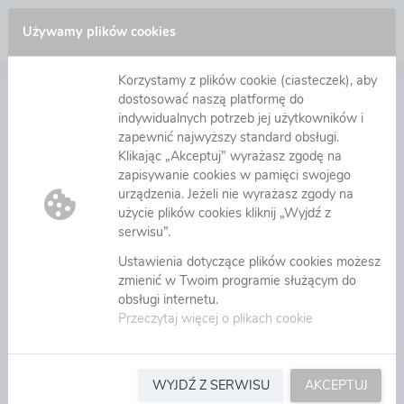
Zaloguj się
Używamy plików cookies
Korzystamy z plików cookie (ciasteczek), aby
Witamy na platformie zakupowej eB2B
dostosować naszą platformę do
indywidualnych potrzeb jej użytkowników i
zapewnić najwyższy standard obsługi.
Nowoczesna Platforma zakupowa eB2B wspomaga
Klikając „Akceptuj” wyrażasz zgodę na
zarządzanie procesami zakupowymi począwszy od
zapisywanie cookies w pamięci swojego
tworzenia wniosków zakupowych, ich akceptację,
urządzenia. Jeżeli nie wyrażasz zgody na
organizację zapytań ofertowych, aukcji i licytacji
użycie plików cookies kliknij „Wyjdź z
elektronicznych, zapewniając wymagane tryby
serwisu”.
udzielenia zamówienia zgodnie z ustawą PZP.
W
Ustawienia dotyczące plików cookies możesz
repozytorium umów można łatwo zarejestrować
zmienić w Twoim programie służącym do
podpisane umowy wraz z ich aneksami,
obsługi internetu.
w module EOD zarządzamy obiegiem dokumentów,
Przeczytaj więcej o plikach cookie
możemy też akceptować i rozliczać wszystkie faktury
zakupowe. Platforma umożliwia ocenę dostaw i
realizowanych umów wg dowolnych kryteriów,
pozwala łatwo klasyfikować dostawców oraz
WYJDŹ Z SERWISU
AKCEPTUJ
upraszcza zarządzanie dokumentami.
Czytaj więcej...