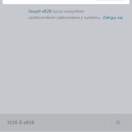
Zespół eB2B
życzy wszystkim
użytkownikom zadowolenia z systemu.
Zaloguj się
.
2026 © eB2B